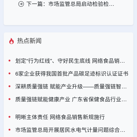
下一篇：市场监管总局启动检验检测智慧监管能力提升攻坚行动
热点新闻
划定“行为红线”、守好民生底线 网络食品销售新规落地
6家企业获得我国首批产品碳足迹标识认证证书
深耕质量强链 赋能产业升级——质量强链智库赴衍生健康医药（广东）有限公司实地调研
质量强链赋能健康产业 广东省保健食品行业协会获授“质量强链（广东）链主之家”
明晰主体责任 网络食品销售新规施行
市场监管总局开展居民水电气计量问题综合整治“回头看”